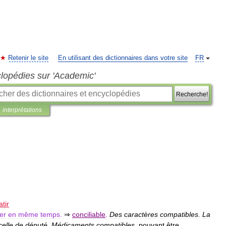
Retenir le site
En utilisant des dictionnaires dans votre site
FR
clopédies sur 'Academic'
Recherche!
interprétations
tir
er
en
même
temps
.
⇒
conciliable
.
Des
caractères
compatibles
.
La
celle
de
député
.
Médicaments
compatibles
,
pouvant
être