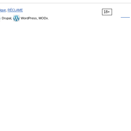
ique
,
RÉCLAME
18+
Drupal,
WordPress, MODx.