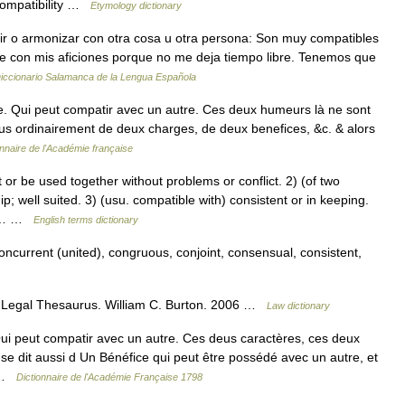
ompatibility …
Etymology dictionary
ir o armonizar con otra cosa u otra persona: Son muy compatibles
ble con mis aficiones porque no me deja tiempo libre. Tenemos que
iccionario Salamanca de la Lengua Española
e. Qui peut compatir avec un autre. Ces deux humeurs là ne sont
 plus ordinairement de deux charges, de deux benefices, &c. & alors
onnaire de l'Académie française
r be used together without problems or conflict. 2) (of two
; well suited. 3) (usu. compatible with) consistent or in keeping.
bly… …
English terms dictionary
ncurrent (united), congruous, conjoint, consensual, consistent,
s Legal Thesaurus. William C. Burton. 2006 …
Law dictionary
 peut compatir avec un autre. Ces deus caractères, ces deux
l se dit aussi d Un Bénéfice qui peut être possédé avec un autre, et
… …
Dictionnaire de l'Académie Française 1798