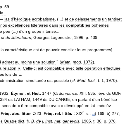
p
.
59
.
le
:
—
las
d
'
héroïque
acrobatisme
, (...)
et
de
délassements
un
tantinet
nos
excellences
littéraires
dans
les
compatibles
bohèmes
e
peu
(...)
d
'
un
groupe
intense
...
et
de
littérateurs
,
Georges
Lagenestre
,
1896
,
p
.
439
.
la
caractéristique
est
de
pouvoir
concilier
leurs
programmes
]
i
admet
au
moins
une
solution
`` (
Math
.
mod
.
1972
).
a
relation
R
.
Celle
-
ci
est
compatible
avec
telle
opération
effectuée
les
lois
de
E
.
administration
simultanée
est
possible
(
cf
.
Méd
.
Biol
.,
t
.
1
,
1970
).
1932
.
Étymol
.
et
Hist
.
1447
(
Ordonnance
,
XIII
,
535
,
févr
.
ds
GDF
.
384
ds
LATHAM
;
1449
ds
DU
CANGE
,
en
parlant
d
'
un
bénéfice
u
sens
de
«
être
compatible
avec
»
développé
en
lat
.
médiév
.
e
.
Fréq
.
abs
.
littér
.
:
223
.
Fréq
.
rel
.
littér
.
:
XIX
s
.
:
a
)
169
,
b
)
277
;
es
Quatre
dict
.
fr
.
B
.
de
L
'
Inst
.
nat
.
genevois
.
1905
,
t
.
36
,
p
.
376
.