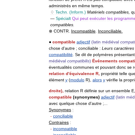
administrés
en
même
temps
.
♢
Techn
. (
Inform
.)
Matériels
compatibles
,
qu
—
Spécialt
Qui
peut
exécuter
les
programm
compatibles
.
⊗
CONTR
.
Incompatible
.
Inconciliable
.
●
compatible
adjectif
(
latin
médiéval
compati
chose
d
'
autre
;
conciliable
:
Leurs
caractères
compatibilité
.
Se
dit
de
polymères
présentant
médiéval
compatibilis
)
Événements
compati
éventualités
communes
et
pouvant
donc
se
r
relation
d
'
équivalence
R
,
propriété
telle
qu
élément
y
(
modulo
R
),
alors
y
vérifie
la
propri
droite
),
relation
R
définie
sur
un
ensemble
E
compatible
(
synonymes
)
adjectif
(
latin
médi
avec
quelque
chose
d
'
autre
;...
Synonymes
:
-
conciliable
Contraires
:
-
incompatible