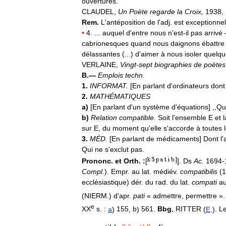
ouvertures
.
CLAUDEL
,
Un
Poète
regarde
la
Croix
,
1938
,
Rem
.
L
'
antéposition
de
l
'
adj
.
est
exceptionnel
•
4
. ...
auquel
d
'
entre
nous
n
'
est
-
il
pas
arrivé
cabrionesques
quand
nous
daignons
ébattre
délassantes
(...)
d
'
aimer
à
nous
isoler
quelqu
VERLAINE
,
Vingt
-
sept
biographies
de
poètes
B
.—
Emplois
techn
.
1
.
INFORMAT
.
[
En
parlant
d
'
ordinateurs
dont
2
.
MATHÉMATIQUES
a
)
[
En
parlant
d
'
un
système
d
'
équations
] ,,
Qu
b
)
Relation
compatible
.
Soit
l
'
ensemble
E
et
l
sur
E
,
du
moment
qu
'
elle
s
'
accorde
à
toutes
3
.
MÉD
.
[
En
parlant
de
médicaments
]
Dont
l
'
Qui
ne
s
'
exclut
pas
.
Prononc
.
et
Orth
.
:
[
].
Ds
Ac
.
1694
-
Compl
.
).
Empr
.
au
lat
.
médiév
.
compatibilis
(
1
ecclésiastique
)
dér
.
du
rad
.
du
lat
.
compati
a
(
NIERM
.)
d
'
apr
.
pati
«
admettre
,
permettre
»
e
XX
s
.
:
a
)
155
,
b
)
561
.
Bbg
.
RITTER
(
E
.).
L