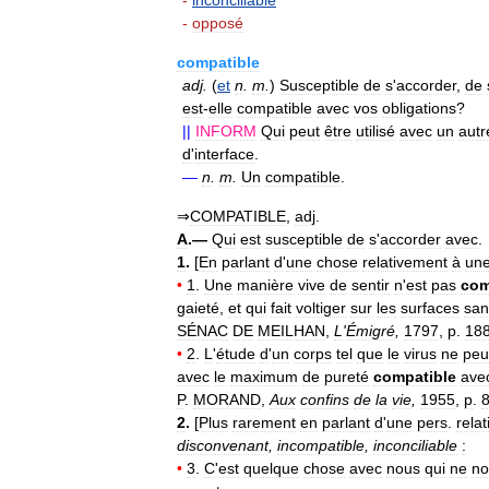
-
inconciliable
-
opposé
compatible
adj
.
(
et
n
.
m
.
)
Susceptible
de
s
'
accorder
,
de
est
-
elle
compatible
avec
vos
obligations
?
||
INFORM
Qui
peut
être
utilisé
avec
un
autr
d
'
interface
.
—
n
.
m
.
Un
compatible
.
⇒
COMPATIBLE
,
adj
.
A
.—
Qui
est
susceptible
de
s
'
accorder
avec
.
1
.
[
En
parlant
d
'
une
chose
relativement
à
un
•
1
.
Une
manière
vive
de
sentir
n
'
est
pas
com
gaieté
,
et
qui
fait
voltiger
sur
les
surfaces
san
SÉNAC
DE
MEILHAN
,
L
'
Émigré
,
1797
,
p
.
18
•
2
.
L
'
étude
d
'
un
corps
tel
que
le
virus
ne
peu
avec
le
maximum
de
pureté
compatible
ave
P
.
MORAND
,
Aux
confins
de
la
vie
,
1955
,
p
.
2
.
[
Plus
rarement
en
parlant
d
'
une
pers
.
rela
disconvenant
,
incompatible
,
inconciliable
:
•
3
.
C
'
est
quelque
chose
avec
nous
qui
ne
no