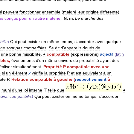
i
peuvent
fonctionner
ensemble
(
malgré
leur
origine
différente
).
es
conçus
pour
un
autre
matériel
.
N
.
m
.
Le
marché
des
bilis
)
Qui
peut
exister
en
même
temps
,
s
'
accorder
avec
quelque
ne
sont
pas
compatibles
.
Se
dit
d
'
appareils
doués
de
une
bonne
miscibilité
.
●
compatible
(
expressions
)
adjectif
(
latin
bles
,
événements
d
'
un
même
univers
de
probabilité
ayant
des
éaliser
simultanément
.
Propriété
P
compatible
avec
une
e
si
un
élément
x
vérifie
la
propriété
P
et
est
équivalent
à
un
été
P
.
Relation
compatible
à
gauche
(
respectivement
à
,
muni
d
'
une
loi
interne
⊤
telle
que
●
éval
compatibilis
)
Qui
peut
exister
en
même
temps
,
s
'
accorder