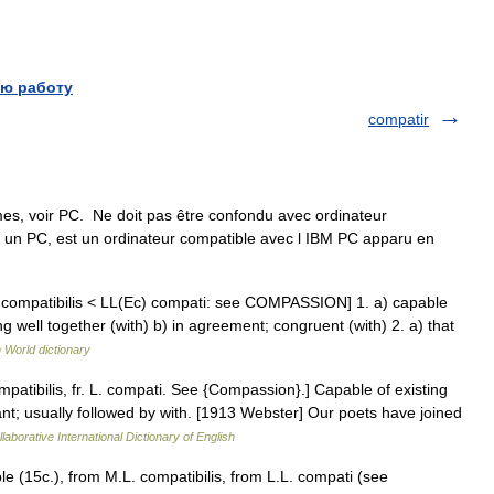
ю работу
compatir
s, voir PC. Ne doit pas être confondu avec ordinateur
 un PC, est un ordinateur compatible avec l IBM PC apparu en
 compatibilis < LL(Ec) compati: see COMPASSION] 1. a) capable
ng well together (with) b) in agreement; congruent (with) 2. a) that
 World dictionary
ompatibilis, fr. L. compati. See {Compassion}.] Capable of existing
nt; usually followed by with. [1913 Webster] Our poets have joined
laborative International Dictionary of English
e (15c.), from M.L. compatibilis, from L.L. compati (see