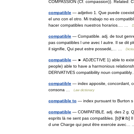
COMPASSION (Cf. compassion)). Related: C
compatible
— adjetivo 1. Que puede coexist
el uno con el otro. Mi trabajo no es compati
hacer compatibles nuestros horarios.… …
D
compatible
— Compatible. adj. de tout genr
pas compatibles l une avec l autre. Il se dit
il signifie, Qui peut estre possedé,… …
Dicti
compatible
— ► ADJECTIVE 1) able to exist o
people) able to have a harmonious relationship
DERIVATIVES compatibility noun compati
compatible
— index apposite, concordant, co
consona …
Law dictionary
compatible to
— index pursuant to Burton 
compatible
— COMPATIBLE. adj. des 2 g. Qui
esprits là ne sent pas compatibles. [b]f♛/b] I
d une Charge qui peut être exercée avec