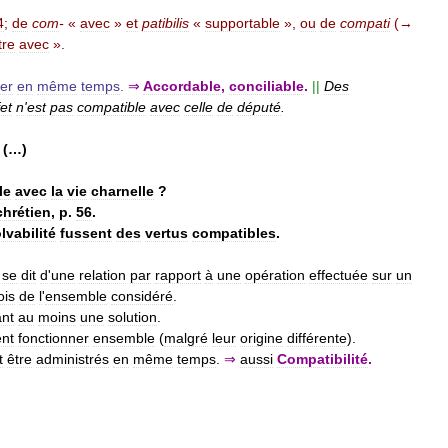
4
;
de
com
-
«
avec
»
et
patibilis
«
supportable
»,
ou
de
compati
(→
tre
avec
».
ter
en
même
temps
.
⇒
Accordable
,
conciliable
.
||
Des
et
n
'
est
pas
compatible
avec
celle
de
député
.
(…)
le
avec
la
vie
charnelle
?
chrétien
,
p
.
56
.
lvabilité
fussent
des
vertus
compatibles
.
,
se
dit
d
'
une
relation
par
rapport
à
une
opération
effectuée
sur
un
ois
de
l
'
ensemble
considéré
.
nt
au
moins
une
solution
.
nt
fonctionner
ensemble
(
malgré
leur
origine
différente
).
t
être
administrés
en
même
temps
.
⇒
aussi
Compatibilité
.