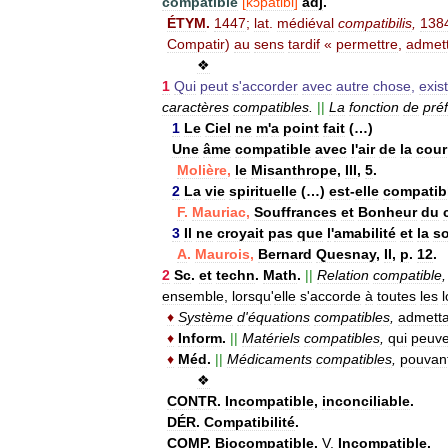
compatible
[
kɔ̃patibl
]
adj
.
ÉTYM
.
1447
;
lat
.
médiéval
compatibilis
,
138
Compatir
)
au
sens
tardif
«
permettre
,
admet
❖
1
Qui
peut
s
'
accorder
avec
autre
chose
,
exis
caractères
compatibles
.
||
La
fonction
de
préf
1
Le
Ciel
ne
m
'
a
point
fait
(…)
Une
âme
compatible
avec
l
'
air
de
la
cour
Molière
,
le
Misanthrope
,
III
,
5
.
2
La
vie
spirituelle
(…)
est
-
elle
compatib
F
.
Mauriac
,
Souffrances
et
Bonheur
du
3
Il
ne
croyait
pas
que
l
'
amabilité
et
la
so
A
.
Maurois
,
Bernard
Quesnay
,
II
,
p
.
12
.
2
Sc
.
et
techn
.
Math
.
||
Relation
compatible
ensemble
,
lorsqu
'
elle
s
'
accorde
à
toutes
les
l
♦
Système
d
'
équations
compatibles
,
admetta
♦
Inform
.
||
Matériels
compatibles
,
qui
peuve
♦
Méd
.
||
Médicaments
compatibles
,
pouvan
❖
CONTR
.
Incompatible
,
inconciliable
.
DÉR
.
Compatibilité
.
COMP
.
Biocompatible
.
V
.
Incompatible
.