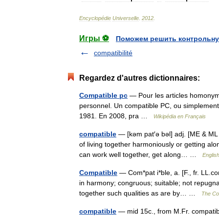
Encyclopédie
Universelle
.
2012
.
Игры ⚽
Поможем решить контрольну
compatibilité
Regardez d'autres dictionnaires:
Compatible pc
— Pour les articles homonyme
personnel. Un compatible PC, ou simplement
1981. En 2008, pra …
Wikipédia en Français
compatible
— [kəm pat′ə bəl] adj. [ME & ML
of living together harmoniously or getting alo
can work well together, get along… …
English
Compatible
— Com*pat i*ble, a. [F., fr. LL.c
in harmony; congruous; suitable; not repugna
together such qualities as are by… …
The Col
compatible
— mid 15c., from M.Fr. compatibl