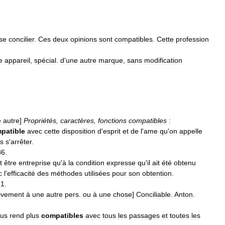
se
concilier
.
Ces
deux
opinions
sont
compatibles
.
Cette
profession
e
appareil
,
spécial
.
d
'
une
autre
marque
,
sans
modification
e
autre
]
Propriétés
,
caractères
,
fonctions
compatibles
:
patible
avec
cette
disposition
d
'
esprit
et
de
l
'
ame
qu
'
on
appelle
s
s
'
arrêter
.
86
.
t
être
entreprise
qu
'
à
la
condition
expresse
qu
'
il
ait
été
obtenu
c
l
'
efficacité
des
méthodes
utilisées
pour
son
obtention
.
81
.
tivement
à
une
autre
pers
.
ou
à
une
chose
]
Conciliable
.
Anton
.
us
rend
plus
compatibles
avec
tous
les
passages
et
toutes
les