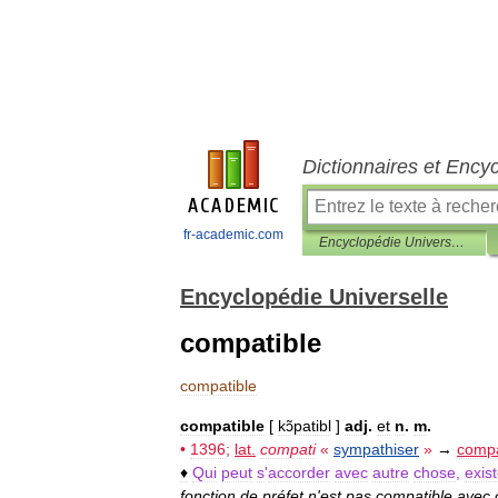
Dictionnaires et Ency
fr-academic.com
Encyclopédie Universelle
Encyclopédie Universelle
compatible
compatible
compatible
[
kɔ̃patibl
]
adj
.
et
n
.
m
.
•
1396
;
lat
.
compati
«
sympathiser
»
→
compa
♦
Qui
peut
s
'
accorder
avec
autre
chose
,
exist
fonction
de
préfet
n
'
est
pas
compatible
avec